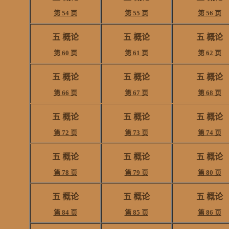
第 54 页
第 55 页
第 56 页
五 概论
五 概论
五 概论
第 60 页
第 61 页
第 62 页
五 概论
五 概论
五 概论
第 66 页
第 67 页
第 68 页
五 概论
五 概论
五 概论
第 72 页
第 73 页
第 74 页
五 概论
五 概论
五 概论
第 78 页
第 79 页
第 80 页
五 概论
五 概论
五 概论
第 84 页
第 85 页
第 86 页