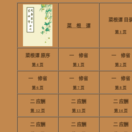
菜根谭 目
菜 根 谭
第 1 页
菜根谭 原序
一 修省
一 修省
第 4 页
第 1 页
第 2 页
一 修省
一 修省
一 修省
第 6 页
第 7 页
第 8 页
二 应酬
二 应酬
二 应酬
第 12 页
第 13 页
第 14 页
二 应酬
二 应酬
二 应酬