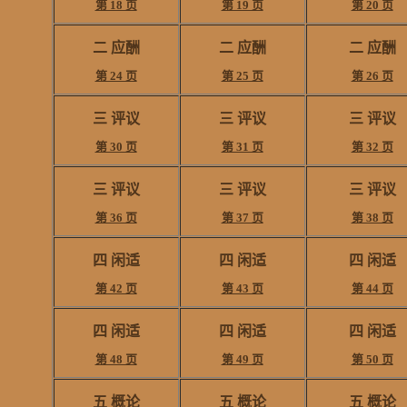
第 18 页
第 19 页
第 20 页
二 应酬
二 应酬
二 应酬
第 24 页
第 25 页
第 26 页
三 评议
三 评议
三 评议
第 30 页
第 31 页
第 32 页
三 评议
三 评议
三 评议
第 36 页
第 37 页
第 38 页
四 闲适
四 闲适
四 闲适
第 42 页
第 43 页
第 44 页
四 闲适
四 闲适
四 闲适
第 48 页
第 49 页
第 50 页
五 概论
五 概论
五 概论