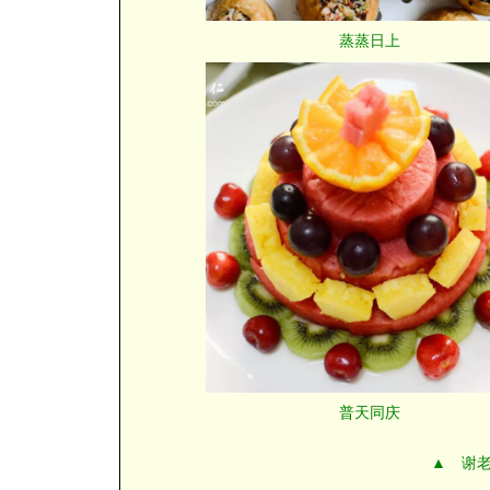
蒸蒸日上
普天同庆
▲ 谢