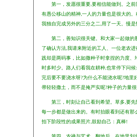
第一，发愿很重要,要相信能做到。之前
有愚公移山的精神,一人的力量也是很大的。
我独自完成另外的三分之二,用了一天。慢是
第二，善知识很关键。和大家一起做的
了确认方法,我请来附近的工人、一位老农进
践却是两码事，比如撒种子时拿捏的力度、均
时多时少。路人们看我在耕种,也常停下问候:
完后要不要浇水呀?为什么不能浇水呢?地里
帚轻轻撒土，而不是掩严实呢?种子的力量很
第三，时刻让自己看到希望。草多,要先
每一步都是做出来的。有时抬眼看到还有那么
拍下阶段性的成果照片,鼓励自己：真棒!
第四，农禅与艺术。翻地后，在地里划出