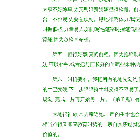
太窄不好除草,太宽则浪费资源显得松懈。前
合一不容易,先要意识到。锄地很耗体力,我
时握低些,力量易入,如同写毛笔字时握笔低
背痛,因为放松且站桩。
第五，但行好事,莫问前程。因为拖延耽
妨,可以补种,或者把前面长好的苗疏些来种,
第六，时机要准。我把所有的地先划沟,
的土已变硬,下一步轻轻掩土就变得不容易了
规划, 完成一片再开始另一片。《弟子规》有
大地很神奇,常去亲近她,自己的生命也
相当难得又顺应教育时势的，亲自实践过就
价值的。