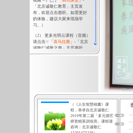
（《人生智慧锦囊》课
程，恭录自北京诚敬仁
2019年第二届「
多元德艺
师资精英训练营
」课程请
咨询：北京诚敬仁
15201475238）。