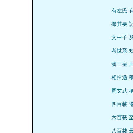
有左氏 
撮其要 
文中子 
考世系 
號三皇 
相揖遜 
周文武 
四百載 
六百載 
八百載 