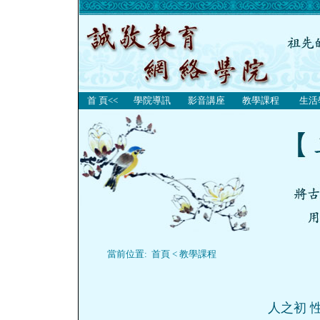
首 頁<<
學院導訊
影音講座
教學課程
生活
當前位置:
首頁
<
教學課程
人之初 