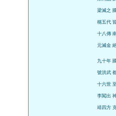
梁滅之 
稱五代 
十八傳 
元滅金 
九十年 
號洪武 
十六世 
李闖出 
靖四方 