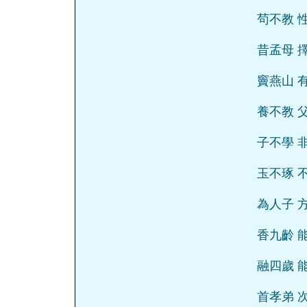
茍不教 
昔孟母 
竇燕山 
養不教 
子不學 
玉不琢 
為人子 
香九齡 
融四歲 
首孝弟 