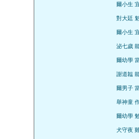
爾小生 
對大廷 
爾小生 
泌七歲 
爾幼學 
謝道韞 
爾男子 
舉神童 
爾幼學 
犬守夜 