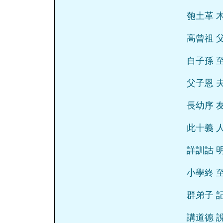
匏土革 
高曾祖 
自子孫 
父子恩 
長幼序 
此十義 
詳訓詁 
小學終 
群弟子 
講道德 