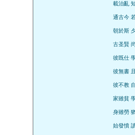
載治亂 
通古今 
朝於斯 
古圣賢 
彼既仕 
彼無書 
彼不教 
家雖貧 
身雖勞 
始發憤 