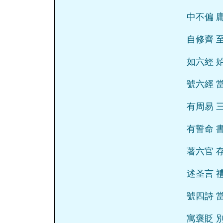
中不偏 
自修齊 
如六經 
號六經 
有周易 
有誓命 
著六官 
述圣言 
號四詩 
寓褒貶 