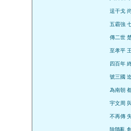
逞干戈 
五霸強 
傳二世 
至孝平 
四百年 
號三國 
為南朝 
宇文周 
不再傳 
除隋亂 