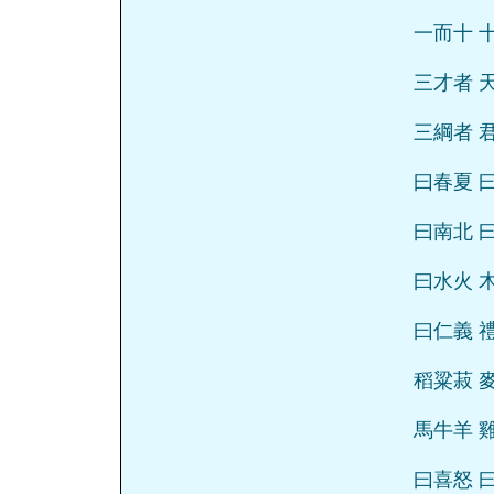
一而十 
三才者 
三綱者 
曰春夏 
曰南北 
曰水火 
曰仁義 
稻粱菽 
馬牛羊 
曰喜怒 