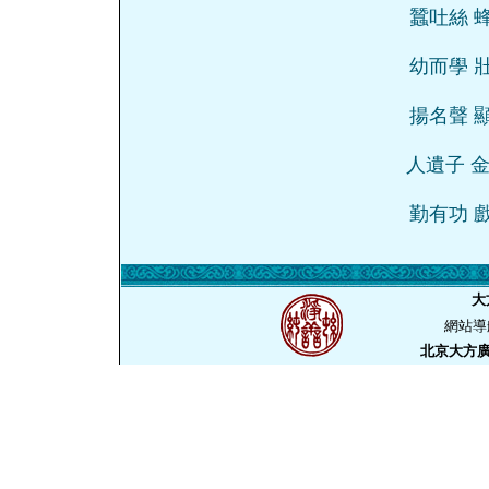
蠶吐絲 
幼而學 
揚名聲 
人遺子 
勤有功 
大
網站導
北京大方廣