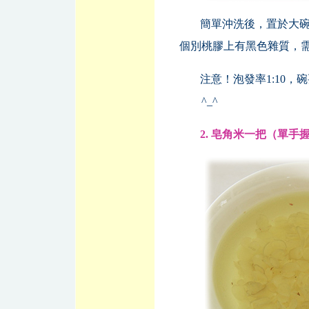
簡單沖洗後，置於大碗
個別桃膠上有黑色雜質，需
注意！泡發率1:10
^_^
2. 皂角米一把（單手