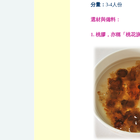
分量：
3-4人份
選材與備料：
1. 桃膠，亦稱「桃花淚」