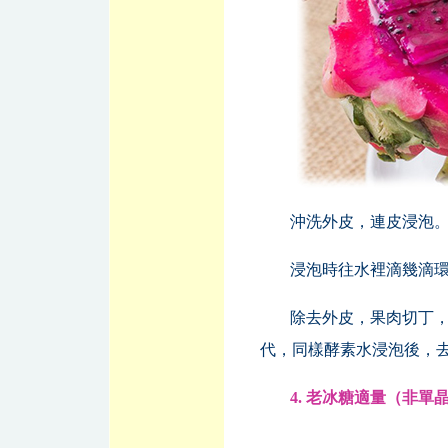
沖洗外皮，連皮浸泡
浸泡時往水裡滴幾滴
除去外皮，果肉切丁
代，同樣酵素水浸泡後，
4. 老冰糖適量（非單