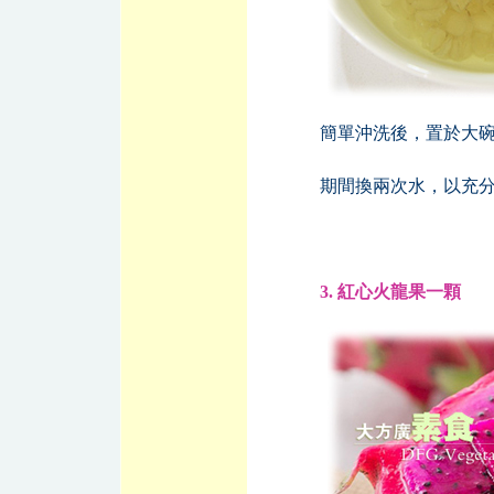
簡單沖洗後，置於大碗
期間換兩次水，以充
3. 紅心火龍果一顆