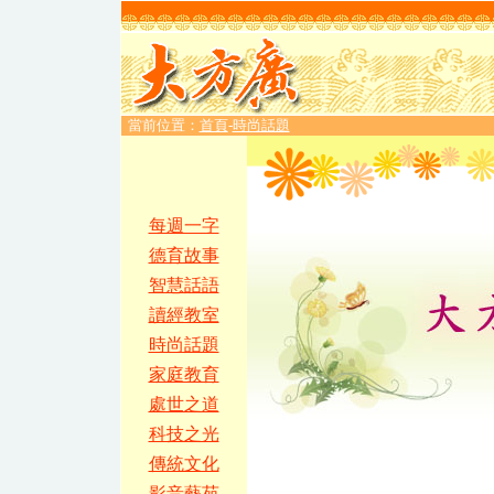
當前位置：
首頁
-
時尚話題
每週一字
德育故事
智慧話語
讀經教室
時尚話題
家庭教育
處世之道
科技之光
傳統文化
影音藝苑