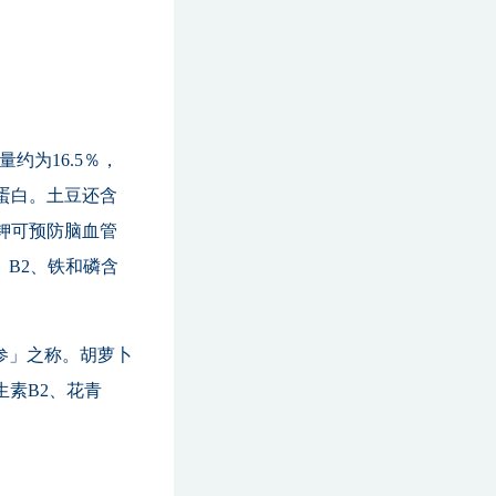
约为16.5％，
蛋白。土豆还含
钾可预防脑血管
、B2、铁和磷含
参」之称。胡萝卜
生素B2、花青