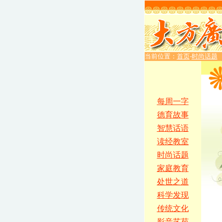
当前位置：
首页
-
时尚话题
每周一字
德育故事
智慧话语
读经教室
时尚话题
家庭教育
处世之道
科学发现
传统文化
影音艺苑