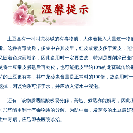
土豆含有一种叫龙葵碱的有毒物质，人体若摄入大量这一物
毒。这种有毒物质，多集中在其皮里，红皮或紫皮多于黄皮，光
又随着色深而增多，因此食用时一定要去皮，特别是要削净已变
使将土豆带皮煮熟后再剥皮，也可能把皮里约10%的龙葵碱传给
芽的土豆更有毒，其中龙葵素含量是正常时的100倍，故食用时
挖掉，因该物质可溶于水，并应放入清水中浸泡。
还有，该物质遇醋酸极易分解，高热、煮透亦能解毒，因此
时加些醋更利于有毒物质的分解。为防中毒，发芽多的土豆最好
生中毒后，应迅即去医院诊治。