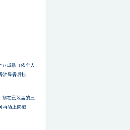
七八成熟（依个人
香油爆香后捞
，摆在已装盘的三
可再洒上辣椒