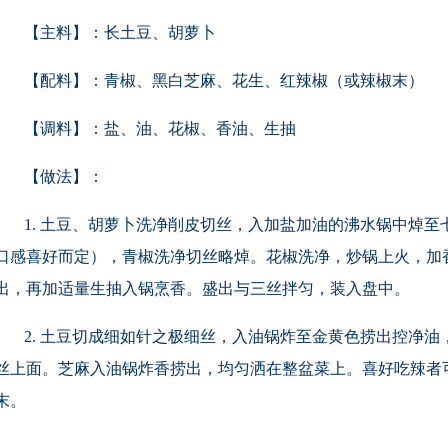
【主料】：长土豆、胡萝卜
【配料】：青椒、黑白芝麻、花生、红辣椒（或辣椒末）
【调料】：盐、油、花椒、香油、生抽
【做法】：
1. 土豆、胡萝卜洗净削皮切丝，入加盐加油的沸水锅中焯至
口感喜好而定），青椒洗净切丝略焯。花椒洗净，炒锅上火，加
出，再加适量生抽入锅烹香。盛出与三丝拌匀，装入盘中。
2. 土豆切成细如针之极细丝，入油锅炸至金黄色捞出控净油
丝上面。芝麻入油锅炸香捞出，均匀洒在整盆菜上。喜好吃辣者
末。