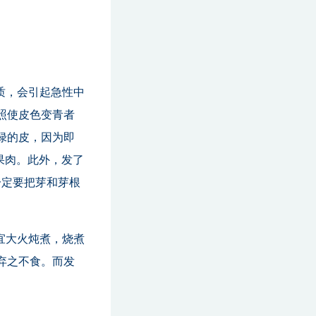
质，会引起急性中
照使皮色变青者
绿的皮，因为即
果肉。此外，发了
一定要把芽和芽根
宜大火炖煮，烧煮
弃之不食。而发