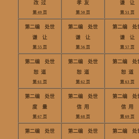
改
过
孝 友
谦 让
第 49 页
第 50 页
第 51 页
第二编
处世
第二编
处世
第二编
处
谦 让
谦 让
谦 让
第 55 页
第 56 页
第 57 页
第二编
处世
第二编
处世
第二编
处
恕
道
恕
道
恕
道
第 61 页
第 62 页
第 63 页
第二编
处世
第二编
处世
第二编
处
度 量
信
用
信
用
第 67 页
第 68 页
第 69 页
第二编
处世
第二编
处世
第二编
处