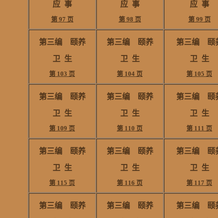
应
事
应
事
应
事
第 97 页
第 98 页
第 99 页
第三编
颐养
第三编
颐养
第三编
颐
卫
生
卫
生
卫
生
第 103 页
第 104 页
第 105 页
第三编 颐养
第三编 颐养
第三编 颐
卫 生
卫 生
卫 生
第 109 页
第 110 页
第 111 页
第三编 颐养
第三编 颐养
第三编 颐
卫 生
卫 生
卫 生
第 115 页
第 116 页
第 117 页
第三编 颐养
第三编 颐养
第三编 颐