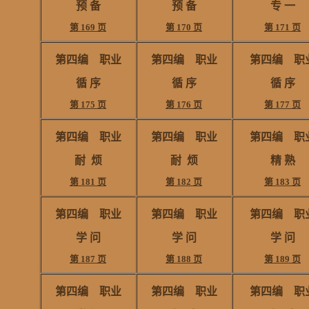
预 备
预 备
专 一
第 169 页
第 170 页
第 171 页
第四编 职业
第四编 职业
第四编 职
循 序
循 序
循 序
第 175 页
第 176 页
第 177 页
第四编 职业
第四编 职业
第四编 职
耐
烦
耐 烦
精 熟
第 181 页
第 182 页
第 183 页
第四编 职业
第四编 职业
第四编 职
学 问
学 问
学 问
第 187 页
第 188 页
第 189 页
第四编 职业
第四编 职业
第四编 职