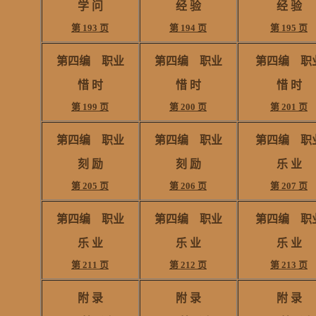
学 问
经 验
经 验
第 193 页
第 194 页
第 195 页
第四编 职业
第四编 职业
第四编 职
惜 时
惜 时
惜 时
第 199 页
第 200 页
第 201 页
第四编 职业
第四编 职业
第四编 职
刻 励
刻 励
乐 业
第 205 页
第 206 页
第 207 页
第四编 职业
第四编 职业
第四编 职
乐 业
乐 业
乐 业
第 211 页
第 212 页
第 213 页
附 录
附 录
附 录