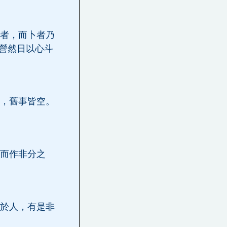
者，而卜者乃
營然日以心斗
，舊事皆空。
而作非分之
於人，有是非