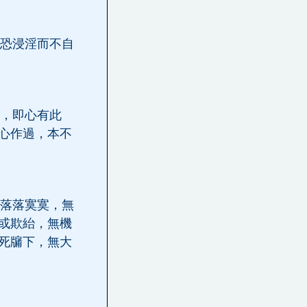
恐浸淫而不自
，即心有此
心作過，本不
落落寞寞，無
或欺紿，無機
死牖下，無大