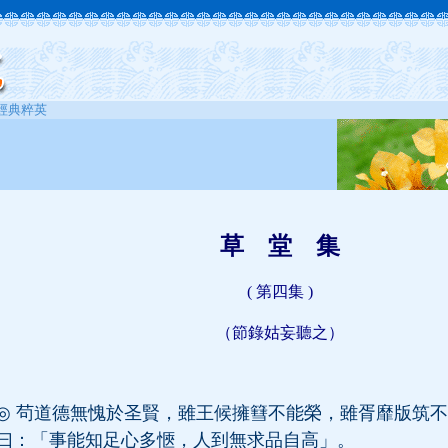
-經典粹英
草 堂 集
( 第四集 )
（節錄
姑妄聽之
）
◎
茍道德無愧於圣賢，雖王候擁篲不能榮，雖胥靡版筑不
曰：「事能知足心多愜，人到無求品自高」。