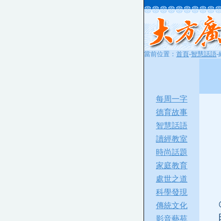
當前位置：
首頁
-
智慧話語
每周一字
德育故事
智慧話語
讀經教室
時尚話題
家庭教育
處世之道
科學發現
傳統文化
影音藝苑