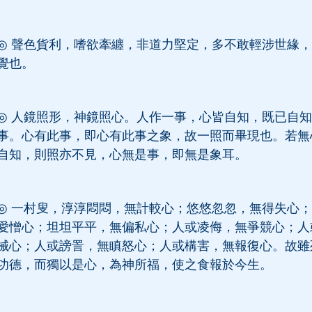
◎
聲色貨利，嗜欲牽纏，非道力堅定，多不敢輕涉世緣，
覺也。
◎
人鏡照形，神鏡照心。人作一事，心皆自知，既已自知
事。心有此事，即心有此事之象，故一照而畢現也。若無
自知，則照亦不見，心無是事，即無是象耳。
◎
一村叟，淳淳悶悶，無計較心；悠悠忽忽，無得失心；
愛憎心；坦坦平平，無偏私心；人或凌侮，無爭競心；人
械心；人或謗詈，無瞋怒心；人或構害，無報復心。故雖
功德，而獨以是心，為神所福，使之食報於今生。