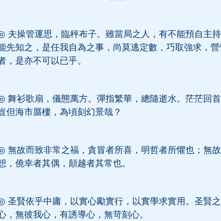
◎
夫操管運思，臨秤布子。雖當局之人，有不能預自主持
能先知之，是任我自為之事，尚莫逃定數，巧取強求，營
者，是亦不可以已乎。
◎
舞衫歌扇，儀態萬方。彈指繁華，總隨逝水。茫茫回首
豈但海市蜃樓，為頃刻幻景哉？
◎
無故而致非常之福，貪冒者所喜，明哲者所懼也；無故
想，僥幸者其偶，顛越者其常也。
◎
圣賢依乎中庸，以實心勵實行，以實學求實用。圣賢之
心，無彼我心，有誘導心，無苛刻心。