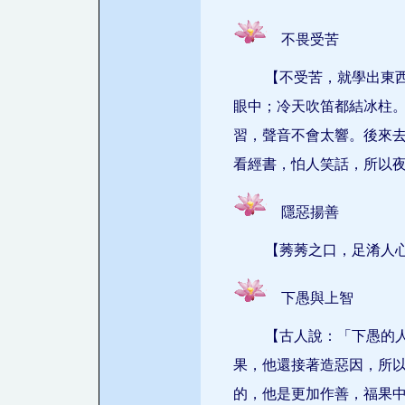
不畏受苦
【不受苦，就學出東
眼中；冷天吹笛都結冰柱
習，聲音不會太響。後來
看經書，怕人笑話，所以
隱惡揚善
【莠莠之口，足淆人
下愚與上智
【古人說：「下愚的
果，他還接著造惡因，所
的，他是更加作善，福果