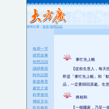
當前位置：
首頁
-
智慧話語
每周一字
德育故事
事忙先上帳
智慧話語
讀經教室
【從前生意人，每天
時尚話題
即是「事忙先上帳」和「
家庭教育
品，一定要歸回原處。生
處世之道
科學發現
將相和
傳統文化
【一個國家，乃至一
影音藝苑