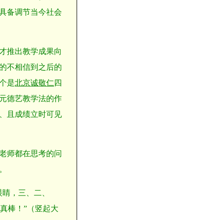
具备调节当今社会
才推出教学成果向
的不相信到之后的
个是
北京诚敬仁
四
元德艺教学法的作
、且成绩立时可见
老师都在思考的问
。
眼睛，三、二、
真棒！”（竖起大