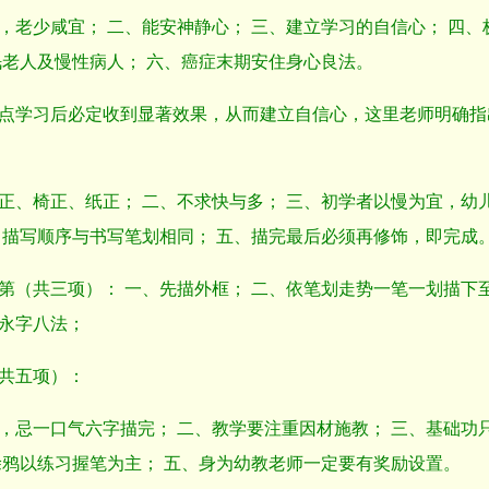
，老少咸宜； 二、能安神静心； 三、建立学习的自信心； 四
眠老人及慢性病人； 六、癌症末期安住身心良法。
点学习后必定收到显著效果，从而建立自信心，这里老师明确指
正、椅正、纸正； 二、不求快与多； 三、初学者以慢为宜，幼
、描写顺序与书写笔划相同； 五、描完最后必须再修饰，即完成
第（共三项）： 一、先描外框； 二、依笔划走势一笔一划描下
永字八法；
共五项）：
，忌一口气六字描完； 二、教学要注重因材施教； 三、基础功
涂鸦以练习握笔为主； 五、身为幼教老师一定要有奖励设置。