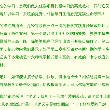
性的学习，是我们做人优选项目扎根学习的高效教材；同时它又
若加以学习、系统的提升，相信每日生活必定充满生命朝气！
的描红与描绘，是经过亲自一点一滴的教学实践并验证成功后，
后举了两个案例：第一个是台湾上湖社区的陈婆婆，婆婆由最先
最后的三高下降，陈婆婆现在已经彻底离不开每日描红了。第二
学，杨老师向我们展示了陈同学二岁半至四岁半两年期间学习多
证实了多元德艺十六种教学模式是丰富的、有效的、老少咸宜的
材。
老师，如何能让孩子活泼、快乐、健康地成长？相信这是每一位
自身教学经验告诉我们：幼教根基牢固，日后尔等方能茁壮成长
真地跑过来说：“老师，我画了一只超可爱的母鸡，请老师闭上
（从身后拿出作品） 老师必定是微笑回应：“哇！好可爱的母鸡，