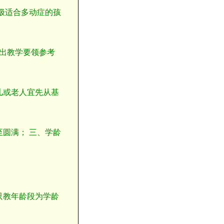
、极适合多动症的孩
出教学要领参考
儿或老人宜先从基
。
至圆满； 三、学龄
只教年龄段为学龄