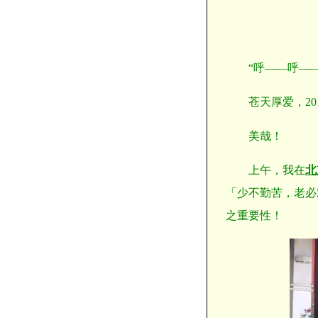
“呼——呼—
苍天厚爱，2
美哉！
上午，我在
北
「少不勤苦，老必
之重要性！