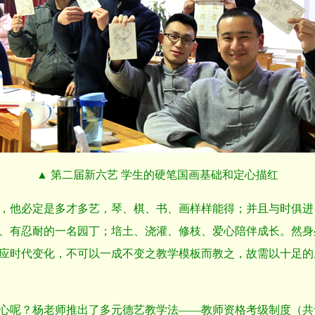
▲ 第二届新六艺 学生的硬笔国画基础和定心描红
，他必定是多才多艺，琴、棋、书、画样样能得；并且与时俱进
、有忍耐的一名园丁；培土、浇灌、修枝、爱心陪伴成长。然身
应时代变化，不可以一成不变之教学模板而教之，故需以十足的
心呢？杨老师推出了多元德艺教学法——教师资格考级制度（共