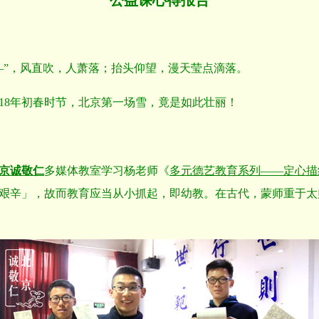
公益课心得报告
—”，风直吹，人萧落；抬头仰望，漫天莹点滴落。
018年初春时节，北京第一场雪，竟是如此壮丽！
京诚敬仁
多媒体教室学习杨老师《
多元德艺教育系列——定心描
艰辛」，故而教育应当从小抓起，即幼教。在古代，蒙师重于太