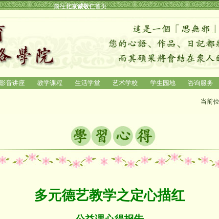
前往
北京诚敬仁
首页
影音讲座
教学课程
生活学堂
艺术学校
学生园地
咨询服务
当前位
多元德艺教学之定心描红