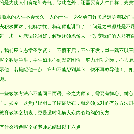
的是为使人们有精神寄托。除此之外，还需要有人生目标，完美
风顺水的人生不会长久。人的一生，必然会有许多磨难等着我们去
去积极面对，化解烦忧。杨老师也讲到了：“问题之根源处是不
进一步；可老话说得好，解铃还须系铃人。”改变我们的人只有
，我们应立志学圣学贤：「不愤不启，不悱不发，举一隅不以三
呢？教导学生，学生如果不到发奋图强，努力用功之际，不去启
示他。若提醒他一点，它却不能想到其它，便不再教导他了。如
趣。
一些教学方法亦不能同日而语。今之为师者，需要有恒心、耐心
心。如今，既然已经明白了结症所在，就必须找对的有效方法进
教育教学之初衷，更是适时化解大众内心烦闷的良方。
有什么特色呢？杨老师总结出以下六点：