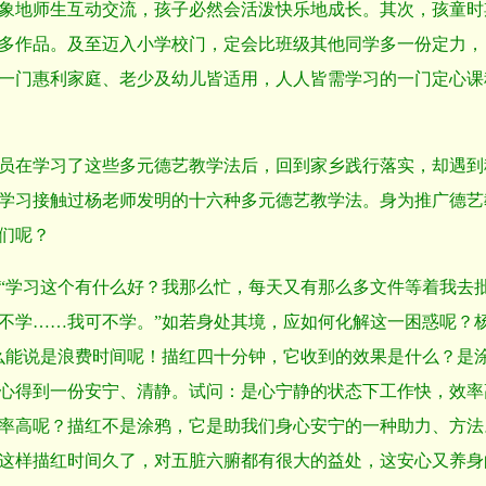
象地师生互动交流，孩子必然会活泼快乐地成长。其次，孩童时
多作品。及至迈入小学校门，定会比班级其他同学多一份定力，
一门惠利家庭、老少及幼儿皆适用，人人皆需学习的一门定心课
员在学习了这些多元德艺教学法后，回到家乡践行落实，却遇到
学习接触过杨老师发明的十六种多元德艺教学法。身为推广德艺
们呢？
“学习这个有什么好？我那么忙，每天又有那么多文件等着我去
不学……我可不学。”如若身处其境，应如何化解这一困惑呢？
么能说是浪费时间呢！描红四十分钟，它收到的效果是什么？是
心得到一份安宁、清静。试问：是心宁静的状态下工作快，效率
率高呢？描红不是涂鸦，它是助我们身心安宁的一种助力、方法
这样描红时间久了，对五脏六腑都有很大的益处，这安心又养身