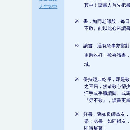
其中！讀書人首先把
人生智慧
※
書，如同老師般，每日
不敬。能以此心來讀
※
讀書，遇有急事亦當對
更應收好！歡喜讀書
域。
※
保持經典乾凈，即是敬
之容易，然恭敬心卻
汗手或手臟讀閱、或
『毋不敬』，讀書更
※
好書，猶如良師益友，
樂；劣書，如同損友
即時屏棄！