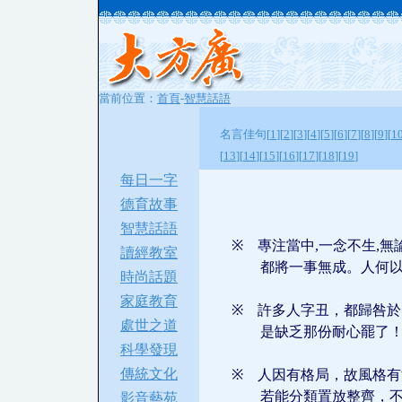
當前位置：
首頁
-
智慧話語
名言佳句[
1
][
2
][
3
][
4
][
5
][
6
][
7
][
8
][
9
][
1
[
13
][
14
][
15
][
16
][
17
][
18
][
19
]
每日一字
德育故事
智慧話語
※
專注當中,一念不生,
讀經教室
都將一事無成。人何
時尚話題
家庭教育
※
許多人字丑，都歸咎於
處世之道
是缺乏那份耐心罷了
科學發現
傳統文化
※
人因有格局，故風格有
若能分類置放整齊，
影音藝苑