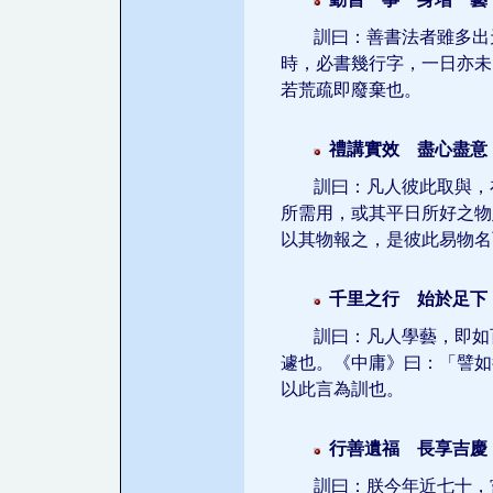
訓曰：善書法者雖多出
時，必書幾行字，一日亦未
若荒疏即廢棄也。
禮講實效 盡心盡意
訓曰：凡人彼此取與，
所需用，或其平日所好之物
以其物報之，是彼此易物名
千里之行 始於足下
訓曰：凡人學藝，即如
遽也。《中庸》曰：「譬如
以此言為訓也。
行善遺福 長享吉慶
訓曰：朕今年近七十，