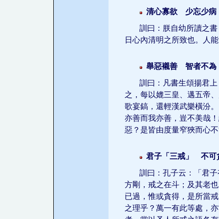
清心寡欲 少忘少病
訓曰：朕自幼所讀之書
日心內清明之所致也。人能
舉惡襯善 智者不為
訓曰：凡書生頌揚君上
之，每以媲三皇、邁五帝、
歌宴鎬，還輕漢武樂橫汾。
亦善而我亦善，豈不美哉！
惡？是皆由度量窄狹而心不
君子「三戒」 不可
訓曰：孔子云：「君子
方剛，戒之在斗；及其老也
已過，惟或貪得，是所當戒
之理乎？萬一有此等處，亦