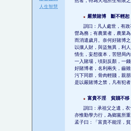
然者，特為天地所生有限之
人生智慧
嚴禁賭博 斷不輕恕
訓曰：凡人處世，有政
營為務；有農業者，農業為
而消遣歲月。奈何好賭博之
以攘人財，與盜無異，利人
情生，妄想復本，苦戀局內
一入賭場，頃刻反顏，一錢
好賭博者，名利兩失，齒雖
污下同群，骨肉輕賤，親朋
是以嚴賭博之禁，凡有犯者
富貴不淫 貧賤不移
訓曰：承祖父之遺，衣
亦惟勤學力行，為鄉黨所重
孟子曰：「富貴不能淫，貧