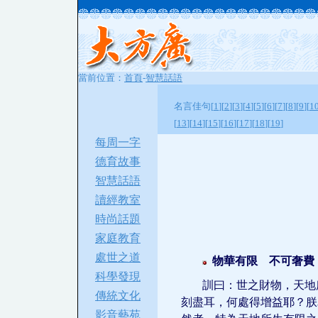
當前位置：
首頁
-
智慧話語
名言佳句[
1
][
2
][
3
][
4
][
5
][
6
][
7
][
8
][
9
][
1
[
13
][
14
][
15
][
16
][
17
][
18
][
19
]
每周一字
德育故事
智慧話語
讀經教室
時尚話題
家庭教育
處世之道
物華有限 不可奢費
科學發現
訓曰：世之財物，天地
傳統文化
刻盡耳，何處得增益耶？朕
影音藝苑