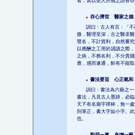
者，當以圣人所戒之語各存
存心濟世 醫家之德
訓曰：古人有言：「不
微，醫理至深，古之醫圣醫
聲名，不計貨利，自然審究
以應酬之工用於誦讀之際，
之病，不務名利，不分貴賤
應，感而遂通，鮮有不能取
書法要旨 心正氣和
訓曰：書法為六藝之一
書法，凡見古人墨跡，必臨
天下有名廟宇禪林，無一處
則筆正，書大字如小字。此
也。
勤習一事 身增一藝